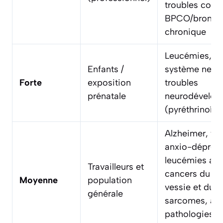
troubles cogni
BPCO/bronchi
chronique
Leucémies, t
Enfants /
système nerve
Forte
exposition
troubles
prénatale
neurodévelo
(pyréthrinoïde
Alzheimer, tr
anxio-dépress
leucémies adu
Travailleurs et
cancers du SN
Moyenne
population
vessie et du re
générale
sarcomes, as
pathologies