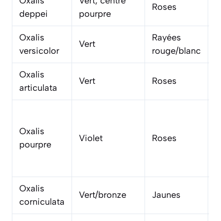
Oxalis
Vert, centre
I
Roses
deppei
pourpre
e
Oxalis
Rayées
E
Vert
versicolor
rouge/blanc
p
Oxalis
Vert
Roses
E
articulata
Oxalis
E
Violet
Roses
pourpre
p
Oxalis
J
Vert/bronze
Jaunes
corniculata
(