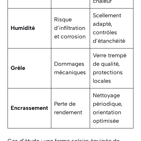
chaleur
Scellement
Risque
adapté,
Humidité
d’infiltration
contrôles
et corrosion
d’étanchéité
Verre trempé
Dommages
de qualité,
Grêle
mécaniques
protections
locales
Nettoyage
Perte de
périodique,
Encrassement
rendement
orientation
optimisée
Cas d’étude : une ferme solaire équipée de